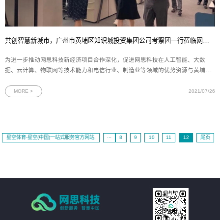
共创智慧新城市，广州市黄埔区知识城投资集团公司考察团一行莅临网思科技指导交流
为进一步推动网思科技新经济项目合作深化，促进网思科技在人工智能、大数
据、云计算、物联网等技术能力和电信行业、制造业等领域的优势资源与黄埔区
数字经济产业发展有机结合。9月8日，广州市黄埔区知识城投资集团公司副总杜
飞、数字产业总经理段晓讷一行莅临网思科技考察指导工作，公司吴俊、黄朝晖
MORE >
2021/07/26
等多位领导陪同出席。知
星空体育-星空(中国)一站式服务官方网站,
···
8
9
10
11
12
尾页