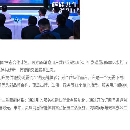
”生态合作计划。面对5G消息用户数已突破1.9亿、年发送量超500亿条的市
伙伴共建新一代智能交互服务生态。
用户提供“服务随需而至”的无缝体验；对合作伙伴而言，它是一个“无需下载、
等头部品牌合作，覆盖出行、生活、政务等11个核心场景，服务用户超600
务”三重赋能体系：通过引入服务推动伙伴业务智能化，通过开放订阅号通道带
与曝光。未来，灵犀消息智能体将重点拓展生活服务、内容娱乐与效率办公三