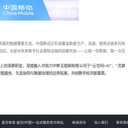
数盾的数据要素生态，中国移动正形成覆盖数据生产、流通、使用全链条的体
度回应，也是对未来数字社会基础设施的前瞻布局——让每一份数据、每一次交
的深厚积淀，深度融入并助力中移互联网有限公司于“云空间+AI”、“灵犀
智能服务、生态协同与数据治理的边界拓展，共创数字经济新篇章。
星空体育-星空(中国)一站式服务官方网站,
新闻资讯
加入我们
联系我