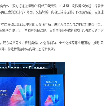
”深度合作，双方打通微博用户“调起云盘资源—AI处理—发微博”全流程，探索社
调用云盘资源进行AI修图、文档解析、内容生成等操作，体验更智能、更便捷
，中国移动云盘已从单纯的云存储产品，进化为融合AI能力的智能生态平台。
文档解析等功能，为用户释放数据潜能。而新浪微博凭借近6亿月活与庞大的内容
。双方将共同推进智能备份、AI创作辅助、个性化推荐等应用落地，推动“云
作伙伴，构建智能存储与内容生态的新联盟。