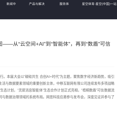
新闻中
产品与解决
服务体
星空体育-星空(中国)一
心
方案
系
方网站,
—从“云空间+AI”到“智能体”，再到“数盾”可信
州举行。本届大会以“碳硅共生 合创AI+时代”为主题，聚焦数字经济新趋势，吸引
生活与数据要素领域的重要创新主体，中移互联网有限公司连续发布多项战略
”生态计划，“灵犀消息智能体”生态合作计划正式亮相，“梧桐数盾”可信数据流
同与数据治理领域的系统布局。网思科技应邀参与发布会，深度见证并参与了