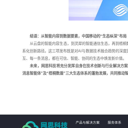
结语：从智能内容到数据要素，中国移动的“生态纵深”布局
从云盘的智能内容生态，到灵犀的智能通信生态，再到梧桐
系化创新路径。这三项发布既是对AI与数据技术融合趋势的深
互、每一条消息，都在可信、智能、协同的生态中焕发新价值。
未来，网思科技将充分发挥自身在技术创新与行业解决方案上
消息智能体”及“梧桐数盾”三大生态体系的蓬勃发展，共同推动
产品与解决方案
服务体系