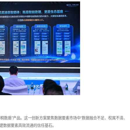
梧桐数盾”产品。这一创新方案聚焦数据要素市场中“数据融合不足、权属不清、
构建数据要素高效流通的信任基石。