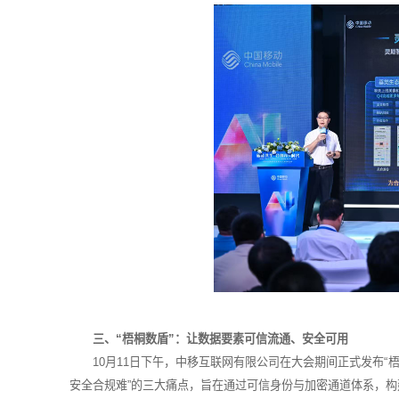
三、“梧桐数盾”：让数据要素可信流通、安全可用
10月11日下午，中移互联网有限公司在大会期间正式发布“
安全合规难”的三大痛点，旨在通过可信身份与加密通道体系，